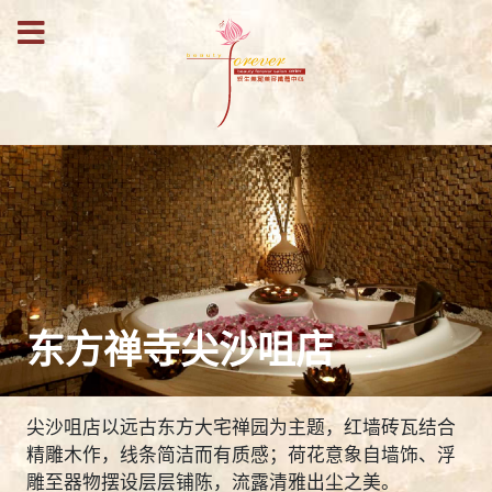
东方禅寺尖沙咀店
尖沙咀店以远古东方大宅禅园为主题，红墙砖瓦结合
精雕木作，线条简洁而有质感；荷花意象自墙饰、浮
雕至器物摆设层层铺陈，流露清雅出尘之美。