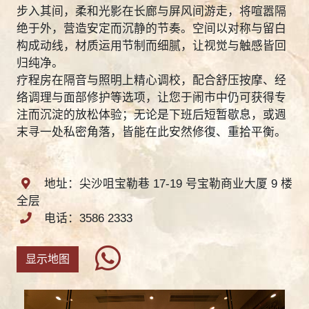
步入其间，柔和光影在长廊与屏风间游走，将喧嚣隔
绝于外，营造安定而沉静的节奏。空间以对称与留白
构成动线，材质运用节制而细腻，让视觉与触感皆回
归纯净。
疗程房在隔音与照明上精心调校，配合舒压按摩、经
络调理与面部修护等选项，让您于闹市中仍可获得专
注而沉淀的放松体验；无论是下班后短暂歇息，或週
末寻一处私密角落，皆能在此安然修復、重拾平衡。
地址：尖沙咀宝勒巷 17-19 号宝勒商业大厦 9 楼
全层
电话：3586 2333
显示地图