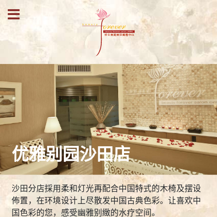
优雅别园沙田店
沙田分店採用柔和灯光再配合中国特式的木椅及摆设
佈置，在环境设计上尽散发中国古典色彩。让喜欢中
国色彩的您，感受幽雅别緻的水疗空间。