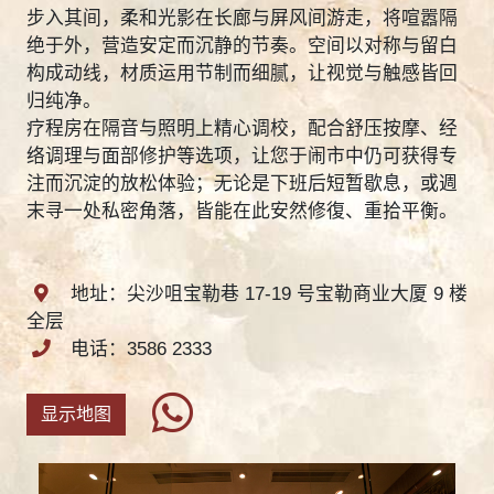
步入其间，柔和光影在长廊与屏风间游走，将喧嚣隔
绝于外，营造安定而沉静的节奏。空间以对称与留白
构成动线，材质运用节制而细腻，让视觉与触感皆回
归纯净。
疗程房在隔音与照明上精心调校，配合舒压按摩、经
络调理与面部修护等选项，让您于闹市中仍可获得专
注而沉淀的放松体验；无论是下班后短暂歇息，或週
末寻一处私密角落，皆能在此安然修復、重拾平衡。
地址：尖沙咀宝勒巷 17-19 号宝勒商业大厦 9 楼
全层
电话：3586 2333
显示地图