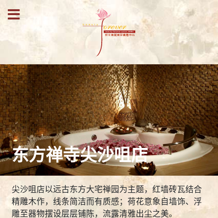
东方禅寺尖沙咀店
尖沙咀店以远古东方大宅禅园为主题，红墙砖瓦结合
精雕木作，线条简洁而有质感；荷花意象自墙饰、浮
雕至器物摆设层层铺陈，流露清雅出尘之美。