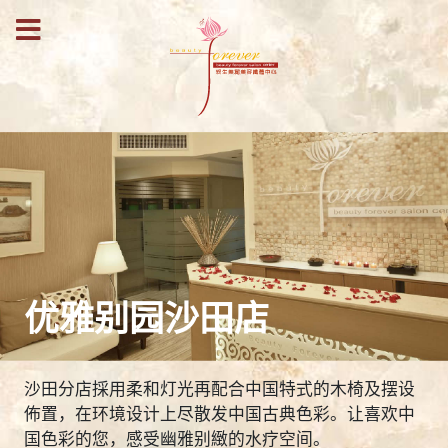
优雅别园沙田店
沙田分店採用柔和灯光再配合中国特式的木椅及摆设
佈置，在环境设计上尽散发中国古典色彩。让喜欢中
国色彩的您，感受幽雅别緻的水疗空间。