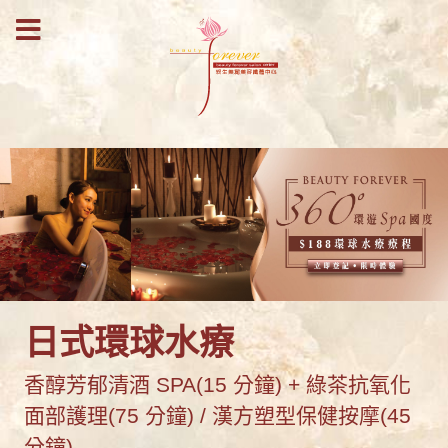
日式環球水療
香醇芳郁清酒 SPA(15 分鐘) + 綠茶抗氧化
面部護理(75 分鐘) / 漢方塑型保健按摩(45
分鐘)