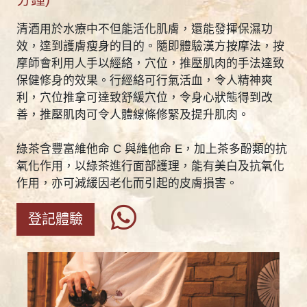
清酒用於水療中不但能活化肌膚，還能發揮保濕功
效，達到護膚瘦身的目的。隨即體驗漢方按摩法，按
摩師會利用人手以經絡，穴位，推壓肌肉的手法達致
保健修身的效果。行經絡可行氣活血，令人精神爽
利，穴位推拿可達致舒緩穴位，令身心狀態得到改
善，推壓肌肉可令人體線條修緊及提升肌肉。
綠茶含豐富維他命 C 與維他命 E，加上茶多酚類的抗
氧化作用，以綠茶進行面部護理，能有美白及抗氧化
作用，亦可減緩因老化而引起的皮膚損害。
登記體驗